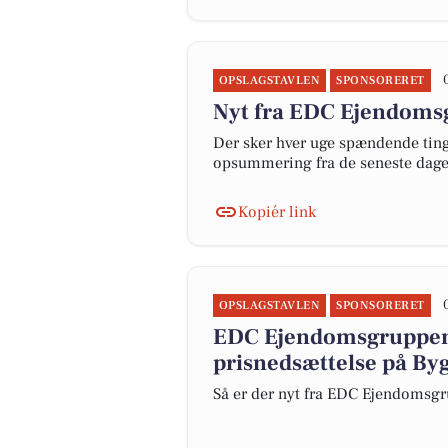
OPSLAGSTAVLEN
SPONSORERET
Nyt fra EDC Ejen­doms­
Der sker hver uge spændende ting 
opsummering fra de seneste dag
Kopiér link
OPSLAGSTAVLEN
SPONSORERET
EDC Ejen­doms­grup­pe
prisnedsættelse på By
Så er der nyt fra EDC Ejen­doms­gr