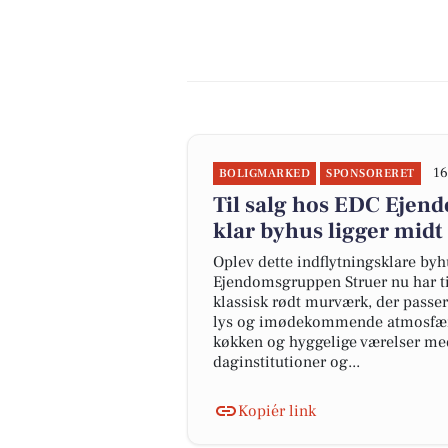
16
BOLIGMARKED
SPONSORERET
Til salg hos EDC Ejen­do
klar byhus ligger midt
Oplev dette indflytningsklare byh
Ejendomsgruppen Struer nu har ti
klassisk rødt murværk, der passe
lys og imødekommende atmosfære b
køkken og hyggelige værelser med
daginstitutioner og...
Kopiér link