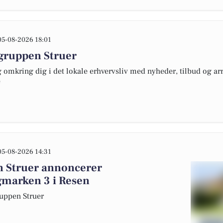
05-08-2026 18:01
grup­pen Struer
omkring dig i det lokale erhvervsliv med nyheder, tilbud og arr
e
05-08-2026 14:31
n Struer annoncerer
gmarken 3 i Resen
up­pen Struer