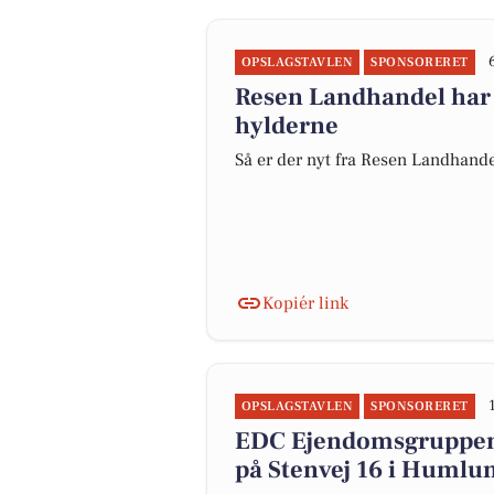
OPSLAGSTAVLEN
SPONSORERET
Resen Landhandel har
hylderne
Så er der nyt fra Resen Landhand
Kopiér link
OPSLAGSTAVLEN
SPONSORERET
EDC Ejen­doms­grup­pe
på Stenvej 16 i Humlu