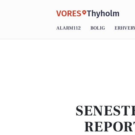
VORES
Thyholm
ALARM112
BOLIG
ERHVER
SENEST
REPOR