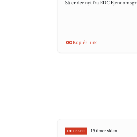
Så er der nyt fra EDC Ejen­doms­gr
Kopiér link
19 timer siden
DET SKER