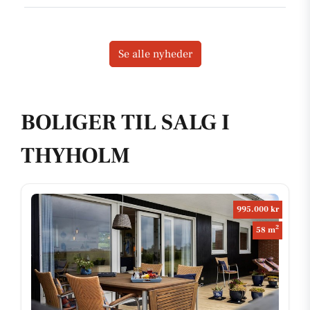
Se alle nyheder
BOLIGER TIL SALG I
THYHOLM
995.000 kr
2
58 m