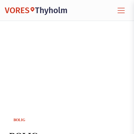
VORES
Thyholm
BOLIG