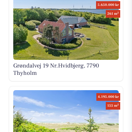
5.650.000 kr
2
261 m
Grøndalvej 19 Nr.Hvidbjerg, 7790
Thyholm
4.195.000 kr
2
155 m