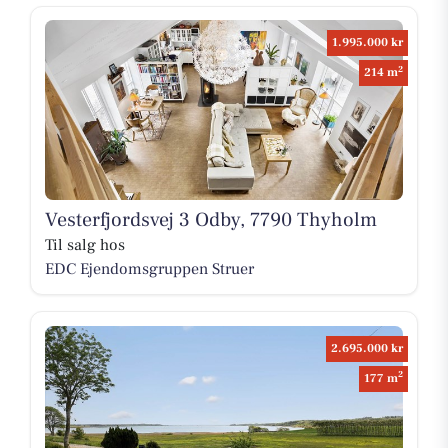
1.995.000 kr
2
214 m
Vesterfjordsvej 3 Odby, 7790 Thyholm
Til salg hos
EDC Ejen­doms­grup­pen Struer
2.695.000 kr
2
177 m