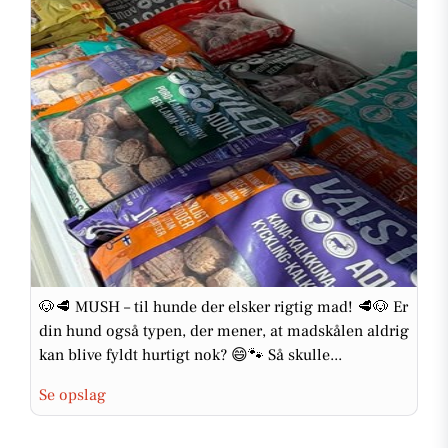
🐶🥩 MUSH – til hunde der elsker rigtig mad! 🥩🐶 Er
din hund også typen, der mener, at madskålen aldrig
kan blive fyldt hurtigt nok? 😄🐾 Så skulle...
Se opslag