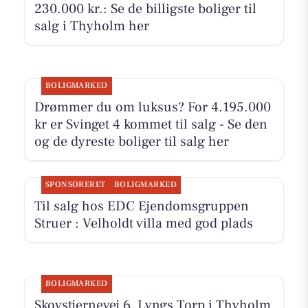
230.000 kr.: Se de billigste boliger til
salg i Thyholm her
BOLIGMARKED
Drømmer du om luksus? For 4.195.000
kr er Svinget 4 kommet til salg - Se den
og de dyreste boliger til salg her
SPONSORERET
BOLIGMARKED
Til salg hos EDC Ejen­doms­grup­pen
Struer : Velholdt villa med god plads
BOLIGMARKED
Skovstjernevej 6, Lyngs Torp i Thyholm