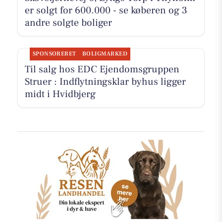
er solgt for 600.000 - se køberen og 3
andre solgte boliger
SPONSORERET
BOLIGMARKED
Til salg hos EDC Ejen­doms­grup­pen
Struer : Ind­flyt­nings­klar byhus ligger
midt i Hvidbjerg