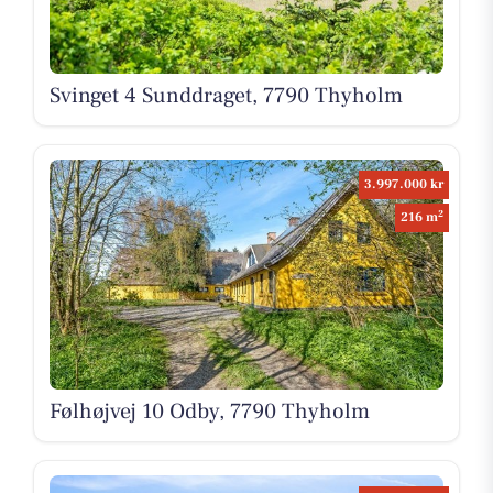
Svinget 4 Sunddraget, 7790 Thyholm
3.997.000 kr
2
216 m
Følhøjvej 10 Odby, 7790 Thyholm