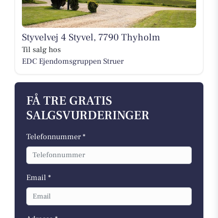
Styvelvej 4 Styvel, 7790 Thyholm
Til salg hos
EDC Ejen­doms­grup­pen Struer
FÅ TRE GRATIS
SALGSVURDERINGER
Telefonnummer *
Email *