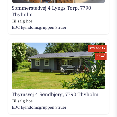
Sommerstedvej 4 Lyngs Torp, 7790
Thyholm
Til salg hos
EDC Ejen­doms­grup­pen Struer
825.000 kr
2
52 m
Thyrasvej 4 Søndbjerg, 7790 Thyholm
Til salg hos
EDC Ejen­doms­grup­pen Struer