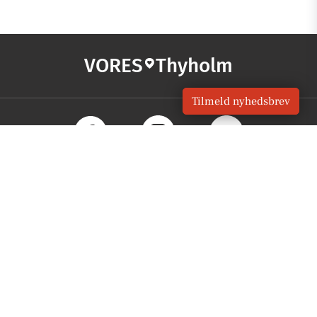
VORES
Thyholm
Tilmeld nyhedsbrev
OM VORES DIGITAL
Om os
For annoncører
Vilkår og Privatlivspolitik
Kontakt VORES Digital
Administrer samtykke