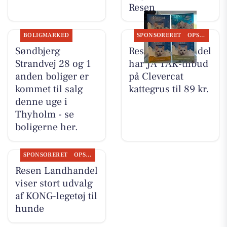
Resen
BOLIGMARKED
SPONSORERET
OPSLAGSTAVLEN
Søndbjerg
Resen Landhandel
Strandvej 28 og 1
har JA TAK-tilbud
anden boliger er
på Clevercat
kommet til salg
kattegrus til 89 kr.
denne uge i
Thyholm - se
boligerne her.
SPONSORERET
OPSLAGSTAVLEN
Resen Landhandel
viser stort udvalg
af KONG-legetøj til
hunde