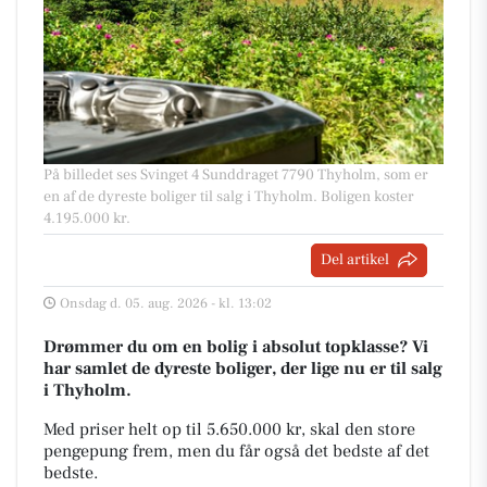
På billedet ses Svinget 4 Sunddraget 7790 Thyholm, som er
en af de dyreste boliger til salg i Thyholm. Boligen koster
4.195.000 kr.
Del artikel
Onsdag d. 05. aug. 2026 - kl. 13:02
Drømmer du om en bolig i absolut topklasse? Vi
har samlet de dyreste boliger, der lige nu er til salg
i Thyholm.
Med priser helt op til 5.650.000 kr, skal den store
pengepung frem, men du får også det bedste af det
bedste.