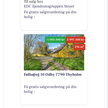
Til salg hos
EDC Ejen­doms­grup­pen Struer
Få gratis salgsvurdering på din
bolig ›
-1.003.000 kr
3.997.000 kr
2
216 m
Følhøjvej 10 Odby 7790 Thyholm
Få gratis salgsvurdering på din
bolig ›