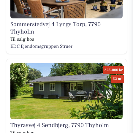
Sommerstedvej 4 Lyngs Torp, 7790
Thyholm
Til salg hos
EDC Ejen­doms­grup­pen Struer
825.000 kr
2
52 m
Thyrasvej 4 Søndbjerg, 7790 Thyholm
Til salg hos