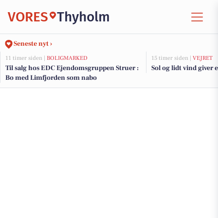
VORES
Thyholm
Seneste nyt ›
11 timer siden |
BOLIGMARKED
15 timer siden |
VEJRET
Til salg hos EDC Ejen­doms­grup­pen Struer :
Sol og lidt vind give
Bo med Limfjorden som nabo