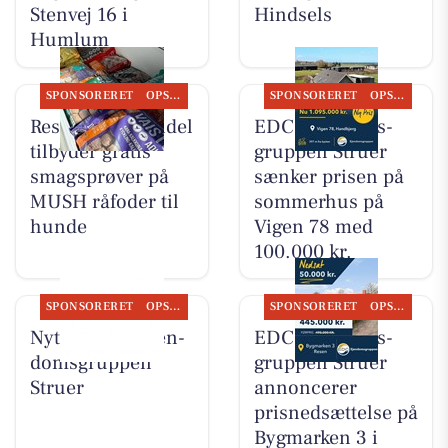
Stenvej 16 i
Hindsels
Humlum
SPONSORERET
OPSLAGSTAVLEN
SPONSORERET
OPSLAGSTAVLEN
Resen Landhandel
EDC Ejen­doms­
tilbyder gratis
grup­pen Struer
smagsprøver på
sænker prisen på
MUSH råfoder til
sommerhus på
hunde
Vigen 78 med
100.000 kr.
SPONSORERET
OPSLAGSTAVLEN
SPONSORERET
OPSLAGSTAVLEN
Nyt fra EDC Ejen­
EDC Ejen­doms­
doms­grup­pen
grup­pen Struer
Struer
annoncerer
prisnedsættelse på
Bygmarken 3 i