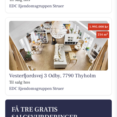
EDC Ejen­doms­grup­pen Struer
1.995.000 kr
2
214 m
Vesterfjordsvej 3 Odby, 7790 Thyholm
Til salg hos
EDC Ejen­doms­grup­pen Struer
FÅ TRE GRATIS