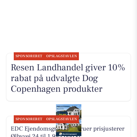
SPONSORERET
OPSLAGSTAVLEN
Resen Landhandel giver 10%
rabat på udvalgte Dog
Copenhagen produkter
SPONSORERET
OPSLAGSTAVLEN
EDC Ejen­doms­grup­pen Struer prisjusterer
Ølbyvej 24 til 1.995.000 kr.