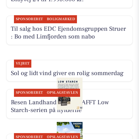
SPONSORERET
BOLIGMARKED
Til salg hos EDC Ejen­doms­grup­pen Struer
: Bo med Limfjorden som nabo
VEJRET
Sol og lidt vind giver en rolig sommerdag
SPONSORERET
OPSLAGSTAVLEN
Resen Landhandel har KRAFFT Low
Starch-serien på hylderne
SPONSORERET
OPSLAGSTAVLEN