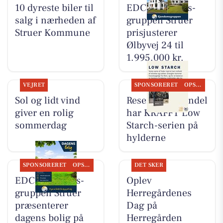
10 dyreste biler til
EDC Ejen­doms­
salg i nærheden af
grup­pen Struer
Struer Kommune
prisjusterer
Ølbyvej 24 til
1.995.000 kr.
VEJRET
SPONSORERET
OPSLAGSTAVLEN
Sol og lidt vind
Resen Landhandel
giver en rolig
har KRAFFT Low
sommerdag
Starch-serien på
hylderne
SPONSORERET
OPSLAGSTAVLEN
DET SKER
EDC Ejen­doms­
Oplev
grup­pen Struer
Herregårdenes
præsenterer
Dag på
dagens bolig på
Herregården