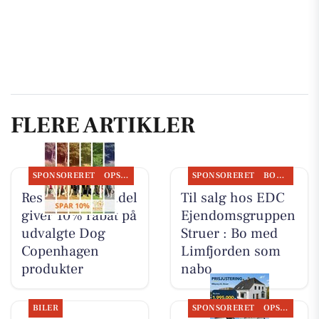
FLERE ARTIKLER
SPONSORERET
OPSLAGSTAVLEN
SPONSORERET
BOLIGMARKED
Resen Landhandel
Til salg hos EDC
giver 10% rabat på
Ejen­doms­grup­pen
udvalgte Dog
Struer : Bo med
Copenhagen
Limfjorden som
produkter
nabo
BILER
SPONSORERET
OPSLAGSTAVLEN