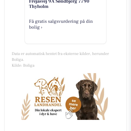
Frejasvej 9A Søndbjerg 7790
Thyholm
Få gratis salgsvurdering på din
bolig ›
Data er automatisk hentet fra eksterne kilder, herunder
Boliga.
Kilde: Boliga