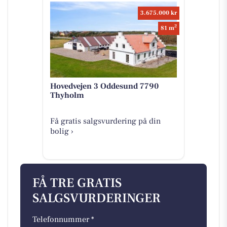
3.675.000 kr
2
81 m
Hovedvejen 3 Oddesund 7790
Thyholm
Få gratis salgsvurdering på din
bolig ›
FÅ TRE GRATIS
SALGSVURDERINGER
Telefonnummer *