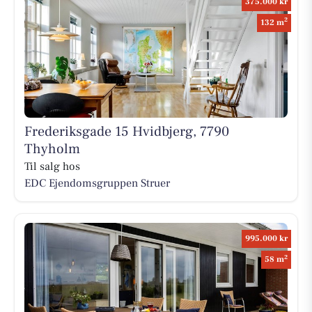
375.000 kr
2
132 m
Frederiksgade 15 Hvidbjerg, 7790
Thyholm
Til salg hos
EDC Ejen­doms­grup­pen Struer
995.000 kr
2
58 m