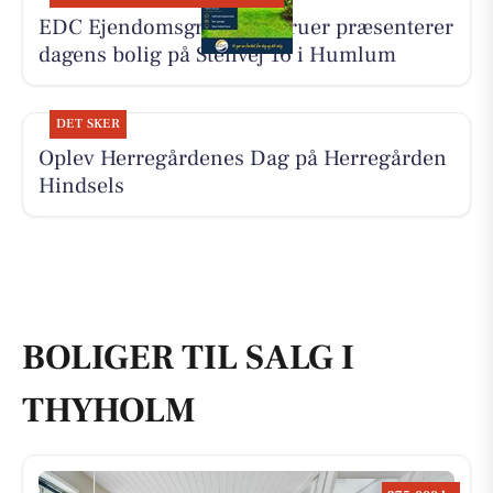
EDC Ejen­doms­grup­pen Struer præsenterer
dagens bolig på Stenvej 16 i Humlum
DET SKER
Oplev Herregårdenes Dag på Herregården
Hindsels
BOLIGER TIL SALG I
THYHOLM