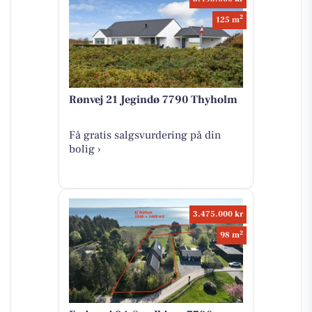
2
125 m
Rønvej 21 Jegindø 7790 Thyholm
Få gratis salgsvurdering på din
bolig ›
3.475.000 kr
2
98 m