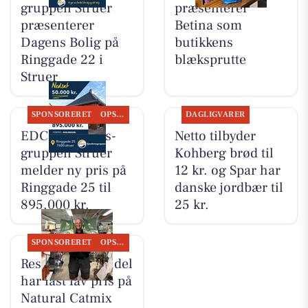
grup­pen Struer
præsenterer
præsenterer
Betina som
Dagens Bolig på
butikkens
Ringgade 22 i
blæksprutte
Struer
SPONSORERET
OPSLAGSTAVLEN
DAGLIGVARER
EDC Ejen­doms­
Netto tilbyder
grup­pen Struer
Kohberg brød til
melder ny pris på
12 kr. og Spar har
Ringgade 25 til
danske jordbær til
895.000 kr.
25 kr.
SPONSORERET
OPSLAGSTAVLEN
Resen Landhandel
har fast lav pris på
Natural Catmix