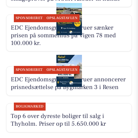
SPONSORERET
OPSLAGSTAVLEN
EDC Ejen­doms­grup­pen Struer sænker
prisen på sommerhus på Vigen 78 med
100.000 kr.
SPONSORERET
OPSLAGSTAVLEN
EDC Ejen­doms­grup­pen Struer annoncerer
prisnedsættelse på Bygmarken 3 i Resen
BOLIGMARKED
Top 6 over dyreste boliger til salg i
Thyholm. Priser op til 5.650.000 kr