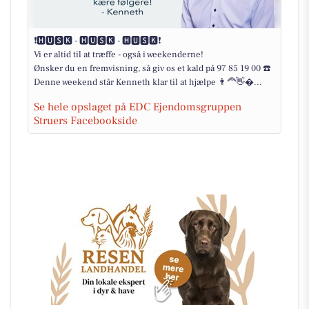
❗️🅷🆄🆂🅺 - 🅷🆄🆂🅺 - 🅷🆄🆂🅺❗️
Vi er altid til at træffe - også i weekenderne!
Ønsker du en fremvisning, så giv os et kald på 97 85 19 00 ☎️
Denne weekend står Kenneth klar til at hjælpe 👨‍🦰👋�...
Se hele opslaget på EDC Ejendomsgruppen
Struers Facebookside