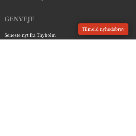
GENVEJE
Tilmeld nyhedsbrev
Seneste nyt fra Thyholm
Vores lokale erhverv
Kalenderen for Thyholm
Fakta om Thyholm
Erhvervsartikler
Struer Kommune
Få en gratis salgsvurdering
Sponsoreret indhold
Vores Digital © 2026