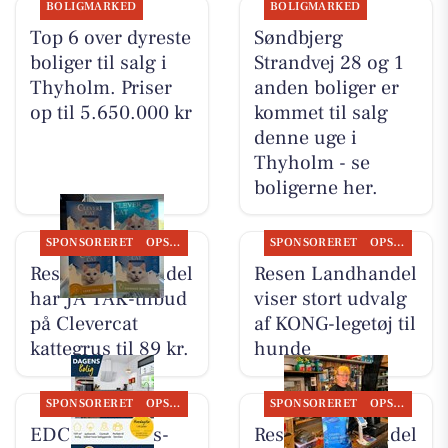
BOLIGMARKED
BOLIGMARKED
Top 6 over dyreste
Søndbjerg
boliger til salg i
Strandvej 28 og 1
Thyholm. Priser
anden boliger er
op til 5.650.000 kr
kommet til salg
denne uge i
Thyholm - se
boligerne her.
SPONSORERET
OPSLAGSTAVLEN
SPONSORERET
OPSLAGSTAVLEN
Resen Landhandel
Resen Landhandel
har JA TAK-tilbud
viser stort udvalg
på Clevercat
af KONG-legetøj til
kattegrus til 89 kr.
hunde
SPONSORERET
OPSLAGSTAVLEN
SPONSORERET
OPSLAGSTAVLEN
EDC Ejen­doms­
Resen Landhandel