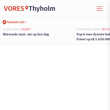
VORES
Thyholm
Seneste nyt ›
1 time siden |
VEJRET
05-08-2026 13:02 |
BOLI
Blæsende start, tør og lun dag
Top 6 over dyreste bol
Priser op til 5.650.00