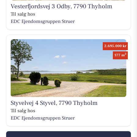
Vesterfjordsvej 3 Odby, 7790 Thyholm
Til salg hos
EDC Ejen­doms­grup­pen Struer
2.695.000 kr
2
177 m
Styvelvej 4 Styvel, 7790 Thyholm
Til salg hos
EDC Ejen­doms­grup­pen Struer