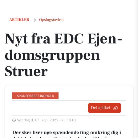
Nyt fra EDC Ejen­doms­grup­pen Struer
ARTIKLER
Opslagstavlen
Nyt fra EDC Ejen­
doms­grup­pen
Struer
Del artikel
Søndag d. 07. sep. 2025 - kl. 18:01
Der sker hver uge spændende ting omkring dig i