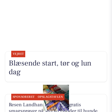
VEJRET
Blæsende start, tør og lun
dag
SPONSORERET
OPSLAGSTAVLEN
Resen Landhandel tilbyder gratis
smagsprøver på MUSH råfoder til hunde