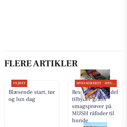
FLERE ARTIKLER
VEJRET
SPONSORERET
OPSLAGSTAVLEN
Blæsende start, tør
Resen Landhandel
og lun dag
tilbyder gratis
smagsprøver på
MUSH råfoder til
hunde