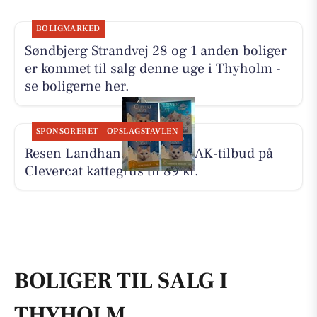
BOLIGMARKED
Søndbjerg Strandvej 28 og 1 anden boliger
er kommet til salg denne uge i Thyholm -
se boligerne her.
SPONSORERET
OPSLAGSTAVLEN
Resen Landhandel har JA TAK-tilbud på
Clevercat kattegrus til 89 kr.
BOLIGER TIL SALG I
THYHOLM