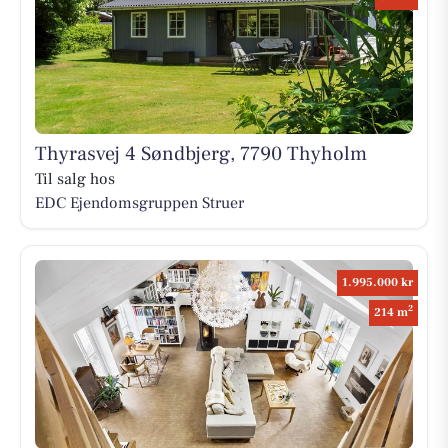
Thyrasvej 4 Søndbjerg, 7790 Thyholm
Til salg hos
EDC Ejen­doms­grup­pen Struer
1.995.000 kr
2
214 m