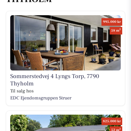
995.000 kr
2
58 m
Sommerstedvej 4 Lyngs Torp, 7790
Thyholm
Til salg hos
EDC Ejen­doms­grup­pen Struer
825.000 kr
2
52 m