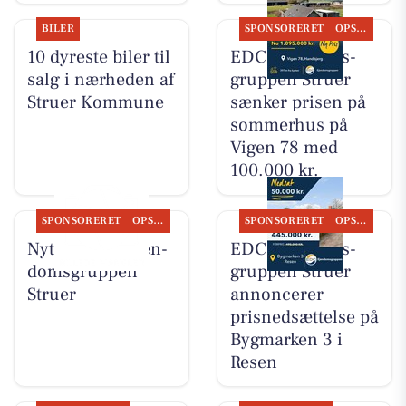
BILER
SPONSORERET
OPSLAGSTAVLEN
10 dyreste biler til
EDC Ejen­doms­
salg i nærheden af
grup­pen Struer
Struer Kommune
sænker prisen på
sommerhus på
Vigen 78 med
100.000 kr.
SPONSORERET
OPSLAGSTAVLEN
SPONSORERET
OPSLAGSTAVLEN
Nyt fra EDC Ejen­
EDC Ejen­doms­
doms­grup­pen
grup­pen Struer
Struer
annoncerer
prisnedsættelse på
Bygmarken 3 i
Resen