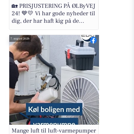
🏡 PRISJUSTERING PÅ ØLByVEJ
24! 💙💛 Vi har gode nyheder til
dig, der har haft kig på de...
7. august 2026
Mange luft til luft-varmepumper