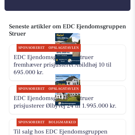
Seneste artikler om EDC Ejen­doms­grup­pen
Struer
SPONSORERET
OPSLAGSTAVLEN
EDC Ejen­doms­grup­pen Struer
fremhæver prisjusteret Abildhøj 10 til
695.000 kr.
SPONSORERET
OPSLAGSTAVLEN
EDC Ejen­doms­grup­pen Struer
prisjusterer Ølbyvej 24 til 1.995.000 kr.
SPONSORERET
BOLIGMARKED
Til salg hos EDC Ejen­doms­grup­pen