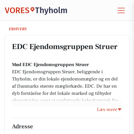
VORES
Thyholm
EDC Ejen­doms­grup­pen Struer
ERHVERV
EDC Ejen­doms­grup­pen Struer
Mød EDC Ejendomsgruppen Struer
EDC Ejendomsgruppen Struer, beliggende i
Thyholm, er din lokale ejendomsmægler og en del
af Danmarks største mæglerkæde, EDC. De har en
dyb forståelse for det lokale marked og tilbyder
ekspertviden samt et omfattende køberkartotek for
at hjælpe kunder med at sælge eller købe deres
Læs mere
drømmebolig.
Adresse
Hvorfor vælge EDC Ejendomsgruppen Struer?