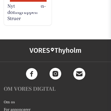
Nyt fra EDC Ejen­
doms­grup­pen
Struer
VORES
Thyholm
OM VORES DIGITAL
Om os
For annoncører