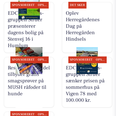
SPONSORERET
OPSLAGSTAVLEN
DET SKER
EDC Ejen­doms­
Oplev
grup­pen Struer
Herregårdenes
præsenterer
Dag på
dagens bolig på
Herregården
Stenvej 16 i
Hindsels
Humlum
SPONSORERET
OPSLAGSTAVLEN
SPONSORERET
OPSLAGSTAVLEN
Resen Landhandel
EDC Ejen­doms­
tilbyder gratis
grup­pen Struer
smagsprøver på
sænker prisen på
MUSH råfoder til
sommerhus på
hunde
Vigen 78 med
100.000 kr.
SPONSORERET
OPSLAGSTAVLEN