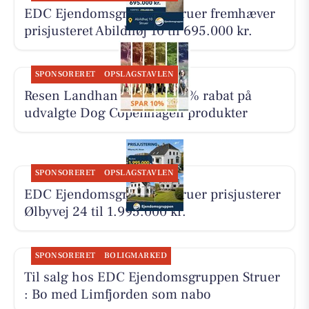
EDC Ejen­doms­grup­pen Struer fremhæver
prisjusteret Abildhøj 10 til 695.000 kr.
SPONSORERET
OPSLAGSTAVLEN
Resen Landhandel giver 10% rabat på
udvalgte Dog Copenhagen produkter
SPONSORERET
OPSLAGSTAVLEN
EDC Ejen­doms­grup­pen Struer prisjusterer
Ølbyvej 24 til 1.995.000 kr.
SPONSORERET
BOLIGMARKED
Til salg hos EDC Ejen­doms­grup­pen Struer
: Bo med Limfjorden som nabo