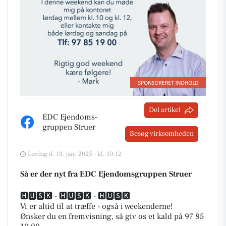
Del artikel
EDC Ejen­doms­
grup­pen Struer
Besøg virksomheden
Lørdag d. 18. jan. 2025 - kl. 10:12
Så er der nyt fra EDC Ejen­doms­grup­pen Struer
️🅷🆄🆂🅺 - 🅷🆄🆂🅺 - 🅷🆄🆂🅺️
Vi er altid til at træffe - også i weekenderne!
Ønsker du en fremvisning, så giv os et kald på 97 85