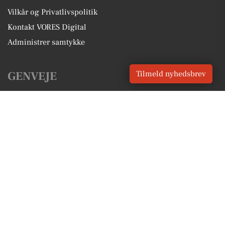
Vilkår og Privatlivspolitik
Kontakt VORES Digital
Administrer samtykke
Tilmeld nyhedsbrev
GENVEJE
Seneste nyt fra Thyholm
Vores lokale erhverv
Kalenderen for Thyholm
Fakta om Thyholm
Erhvervsartikler
Struer Kommune
Få en gratis salgsvurdering
Sponsoreret indhold