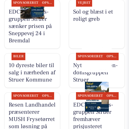
SPONSORERET
OPSLAGSTAVLEN
VEJRET
EDC Ejen­doms­
Sol og blæst i et
grup­pen Struer
roligt greb
sænker prisen på
Sneppevej 24 i
Bremdal
BILER
SPONSORERET
OPSLAGSTAVLEN
10 dyreste biler til
Nyt fra EDC Ejen­
salg i nærheden af
doms­grup­pen
Struer Kommune
Struer
SPONSORERET
OPSLAGSTAVLEN
SPONSORERET
OPSLAGSTAVLEN
Resen Landhandel
EDC Ejen­doms­
præsenterer
grup­pen Struer
MUSH Frysetørret
fremhæver
som løsning på
prisjusteret