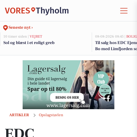
VORES
Thyholm
Seneste nyt ›
10 timer siden |
VEJRET
08-08-2026 08:45 |
BOLI
Sol og blæst i et roligt greb
Til salg hos EDC Ejen­doms
Bo med Limfjorden 
EDC Ejendomsgruppen Struer står klar til at hjælpe i weekenden
ARTIKLER
Opslagstavlen
EDC