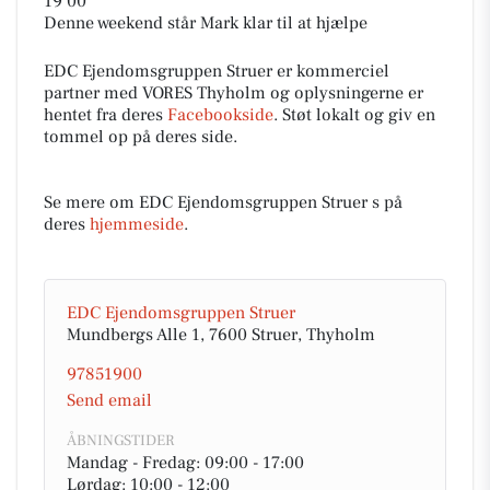
19 00
Denne weekend står Mark klar til at hjælpe
EDC Ejen­doms­grup­pen Struer er kommerciel
partner med VORES Thyholm og oplysningerne er
hentet fra deres
Facebookside
. Støt lokalt og giv en
tommel op på deres side.
Se mere om EDC Ejen­doms­grup­pen Struer s på
deres
hjemmeside
.
EDC Ejen­doms­grup­pen Struer
Mundbergs Alle 1, 7600 Struer, Thyholm
97851900
Send email
ÅBNINGSTIDER
Mandag - Fredag: 09:00 - 17:00
Lørdag: 10:00 - 12:00