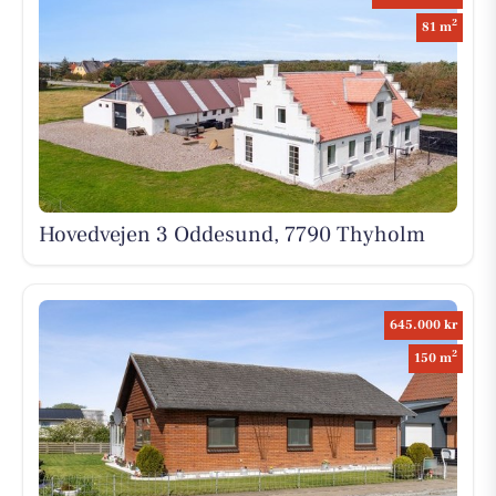
2
81 m
Hovedvejen 3 Oddesund, 7790 Thyholm
645.000 kr
2
150 m