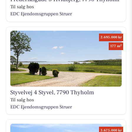
Til salg hos
EDC Ejen­doms­grup­pen Struer
2.695.000 kr
2
177 m
Styvelvej 4 Styvel, 7790 Thyholm
Til salg hos
EDC Ejen­doms­grup­pen Struer
3.675.000 kr