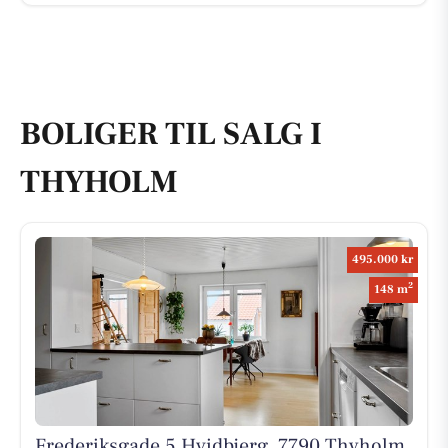
BOLIGER TIL SALG I
THYHOLM
495.000 kr
2
148 m
Frederiksgade 5 Hvidbjerg, 7790 Thyholm