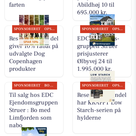
farten
Abildhøj 10 til
695.000 kr.
SPONSORERET
OPSLAGSTAVLEN
SPONSORERET
OPSLAGSTAVLEN
Resen Landhandel
EDC Ejen­doms­
giver 10% rabat på
grup­pen Struer
udvalgte Dog
prisjusterer
Copenhagen
Ølbyvej 24 til
produkter
1.995.000 kr.
SPONSORERET
BOLIGMARKED
SPONSORERET
OPSLAGSTAVLEN
Til salg hos EDC
Resen Landhandel
Ejen­doms­grup­pen
har KRAFFT Low
Struer : Bo med
Starch-serien på
Limfjorden som
hylderne
nabo