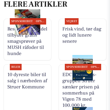
FLERE ARTIKLER
SPONSORERET
OPSLAGSTAVLEN
VEJRET
Resen Landhandel
Frisk vind, tør dag
tilbyder gratis
og lidt lunere
smagsprøver på
senere
MUSH råfoder til
hunde
BILER
SPONSORERET
OPSLAGSTAVLEN
10 dyreste biler til
EDC Ejen­doms­
salg i nærheden af
grup­pen Struer
Struer Kommune
sænker prisen på
sommerhus på
Vigen 78 med
100.000 kr.