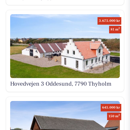
3.675.000 kr
2
81 m
Hovedvejen 3 Oddesund, 7790 Thyholm
645.000 kr
2
150 m