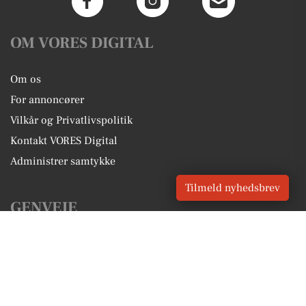
OM VORES DIGITAL
Om os
For annoncører
Vilkår og Privatlivspolitik
Kontakt VORES Digital
Administrer samtykke
Tilmeld nyhedsbrev
GENVEJE
Seneste nyt fra Thyholm
Vores lokale erhverv
Kalenderen for Thyholm
Fakta om Thyholm