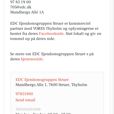
97 85 19 00
705@edc.dk
Mundbergs Allé 1A
EDC Ejen­doms­grup­pen Struer er kommerciel
partner med VORES Thyholm og oplysningerne er
hentet fra deres
Facebookside
. Støt lokalt og giv en
tommel op på deres side.
Se mere om EDC Ejen­doms­grup­pen Struer s på
deres
hjemmeside
.
EDC Ejen­doms­grup­pen Struer
Mundbergs Alle 1, 7600 Struer, Thyholm
97851900
Send email
ÅBNINGSTIDER