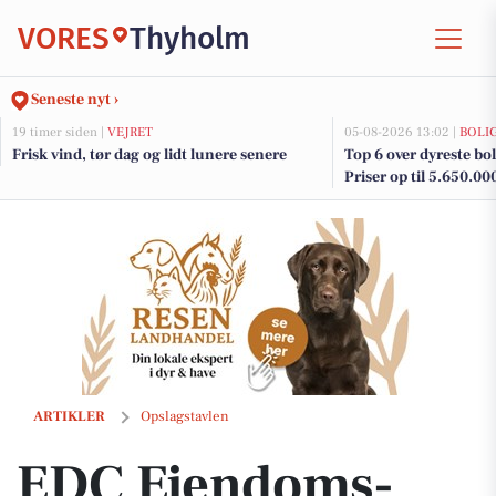
VORES
Thyholm
Seneste nyt ›
19 timer siden |
VEJRET
05-08-2026 13:02 |
BOLI
Frisk vind, tør dag og lidt lunere senere
Top 6 over dyreste bol
Priser op til 5.650.00
EDC Ejen­doms­grup­pen Struer sælger ejendom på Tambogade 20
ARTIKLER
Opslagstavlen
EDC Ejen­doms­