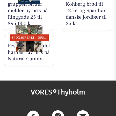
grup­pen Struer
Kohberg brød til
melder ny pris på
12 kr. og Spar har
Ringgade 25 til
danske jordbær til
895.000 kr.
25 kr.
SPONSORERET
OPSLAGSTAVLEN
Resen Landhandel
har fast lav pris på
Natural Catmix
VORES
Thyholm