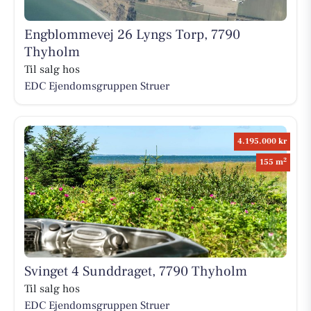
Engblommevej 26 Lyngs Torp, 7790
Thyholm
Til salg hos
EDC Ejen­doms­grup­pen Struer
4.195.000 kr
2
155 m
Svinget 4 Sunddraget, 7790 Thyholm
Til salg hos
EDC Ejen­doms­grup­pen Struer