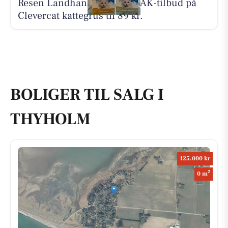
Resen Landhandel har JA TAK-tilbud på
Clevercat kattegrus til 89 kr.
BOLIGER TIL SALG I
THYHOLM
125.000 kr
2
0 m