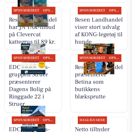
SPONSORERET
OPSLAGSTAVLEN
SPONSORERET
OPSLAGSTAVLEN
Resen Landhandel
Resen Landhandel
har JA TAK-tilbud
viser stort udvalg
på Clevercat
af KONG-legetøj til
kattegrus til 89 kr.
hunde
SPONSORERET
OPSLAGSTAVLEN
SPONSORERET
OPSLAGSTAVLEN
EDC Ejen­doms­
Resen Landhandel
grup­pen Struer
præsenterer
præsenterer
Betina som
Dagens Bolig på
butikkens
Ringgade 22 i
blæksprutte
Struer
SPONSORERET
OPSLAGSTAVLEN
DAGLIGVARER
EDC Ejen­doms­
Netto tilbyder