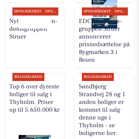
SPONSORERET
OPSLAGSTAVLEN
SPONSORERET
OPSLAGSTAVLEN
Nyt fra EDC Ejen­
EDC Ejen­doms­
doms­grup­pen
grup­pen Struer
Struer
annoncerer
prisnedsættelse på
Bygmarken 3 i
Resen
BOLIGMARKED
BOLIGMARKED
Top 6 over dyreste
Søndbjerg
boliger til salg i
Strandvej 28 og 1
Thyholm. Priser
anden boliger er
op til 5.650.000 kr
kommet til salg
denne uge i
Thyholm - se
boligerne her.