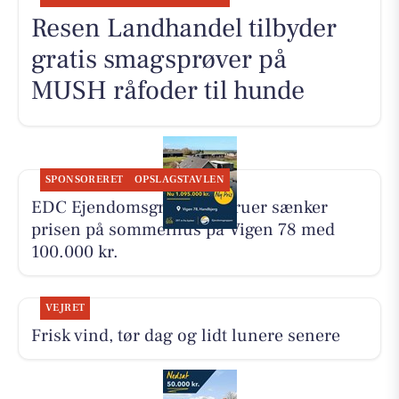
Resen Landhandel tilbyder
gratis smagsprøver på
MUSH råfoder til hunde
SPONSORERET
OPSLAGSTAVLEN
EDC Ejen­doms­grup­pen Struer sænker
prisen på sommerhus på Vigen 78 med
100.000 kr.
VEJRET
Frisk vind, tør dag og lidt lunere senere