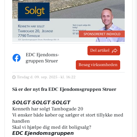
Del artikel
EDC Ejen­doms­
grup­pen Struer
Besøg virksomheden
Tirsdag d. 09. sep. 2025 - kl. 16:22
Så er der nyt fra EDC Ejen­doms­grup­pen Struer
𝙎𝙊𝙇𝙂𝙏-𝙎𝙊𝙇𝙂𝙏-𝙎𝙊𝙇𝙂𝙏
Kenneth har solgt Tambogade 20
Vi ønsker både køber og sælger et stort tillykke med
handlen
Skal vi hjælpe dig med dit boligsalg?
𝙀𝘿𝘾 𝙀𝙟𝙚𝙣𝙙𝙤𝙢𝙨𝙜𝙧𝙪𝙥𝙥𝙚𝙣