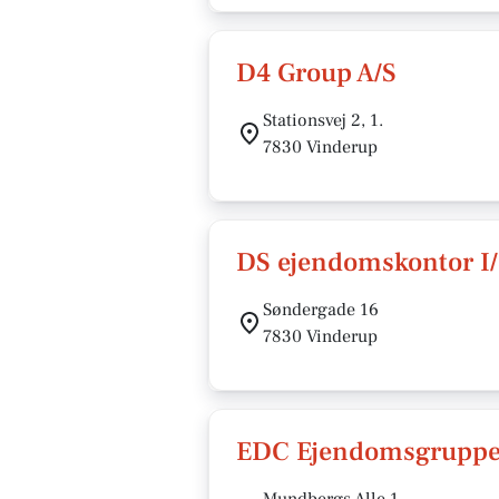
D4 Group A/S
Stationsvej 2, 1.
7830 Vinderup
DS ejendomskontor I
Søndergade 16
7830 Vinderup
EDC Ejen­doms­grup­p
Mundbergs Alle 1