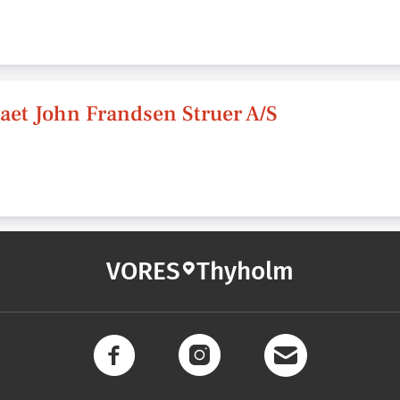
et John Frandsen Struer A/S
VORES
Thyholm