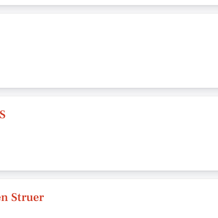
/S
en Struer