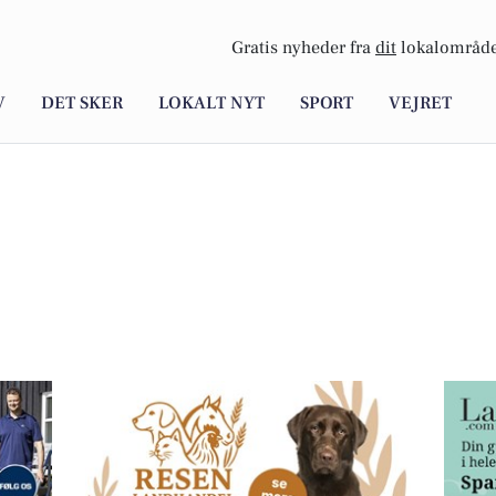
Gratis nyheder fra
dit
lokalområde
V
DET SKER
LOKALT NYT
SPORT
VEJRET