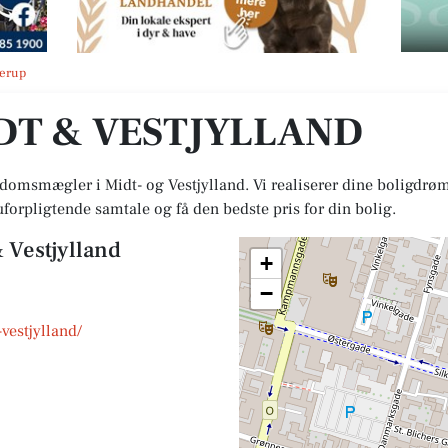
erup
IDT & VESTJYLLAND
domsmægler i Midt- og Vestjylland. Vi realiserer dine boligdr
uforpligtende samtale og få den bedste pris for din bolig.
 Vestjylland
+
−
vestjylland/