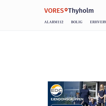
VORES
Thyholm
ALARM112
BOLIG
ERHVER