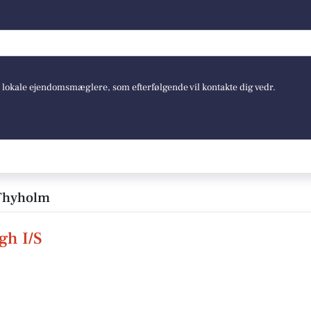
e lokale ejendomsmæglere, som efterfølgende vil kontakte dig vedr.
 Thyholm
gh I/S