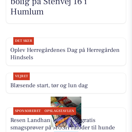
bolig på Stenvej 16 i
Humlum
DET SKER
Oplev Herregårdenes Dag på Herregården
Hindsels
VEJRET
Blæsende start, tør og lun dag
SPONSORERET
OPSLAGSTAVLEN
Resen Landhandel tilbyder gratis
smagsprøver på MUSH råfoder til hunde