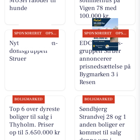
MUSH råfoder til
sommerhus på
hunde
Vigen 78 med
100.000 kr.
SPONSORERET
OPSLAGSTAVLEN
SPONSORERET
OPSLAGSTAVLEN
Nyt fra EDC Ejen­
EDC Ejen­doms­
doms­grup­pen
grup­pen Struer
Struer
annoncerer
prisnedsættelse på
Bygmarken 3 i
Resen
BOLIGMARKED
BOLIGMARKED
Top 6 over dyreste
Søndbjerg
boliger til salg i
Strandvej 28 og 1
Thyholm. Priser
anden boliger er
op til 5.650.000 kr
kommet til salg