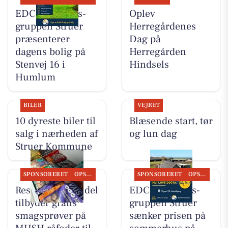
EDC Ejen­doms­
Oplev
grup­pen Struer
Herregårdenes
præsenterer
Dag på
dagens bolig på
Herregården
Stenvej 16 i
Hindsels
Humlum
BILER
VEJRET
10 dyreste biler til
Blæsende start, tør
salg i nærheden af
og lun dag
Struer Kommune
SPONSORERET
OPSLAGSTAVLEN
SPONSORERET
OPSLAGSTAVLEN
Resen Landhandel
EDC Ejen­doms­
tilbyder gratis
grup­pen Struer
smagsprøver på
sænker prisen på