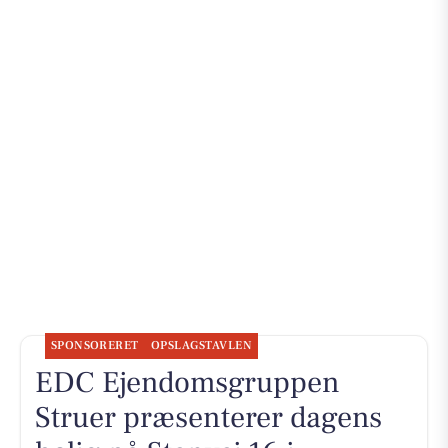
SPONSORERET
OPSLAGSTAVLEN
EDC Ejen­doms­grup­pen
Struer præsenterer dagens