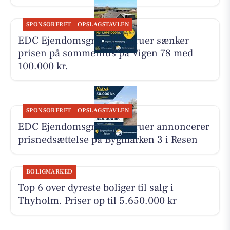
SPONSORERET
OPSLAGSTAVLEN
EDC Ejen­doms­grup­pen Struer sænker
prisen på sommerhus på Vigen 78 med
100.000 kr.
SPONSORERET
OPSLAGSTAVLEN
EDC Ejen­doms­grup­pen Struer annoncerer
prisnedsættelse på Bygmarken 3 i Resen
BOLIGMARKED
Top 6 over dyreste boliger til salg i
Thyholm. Priser op til 5.650.000 kr