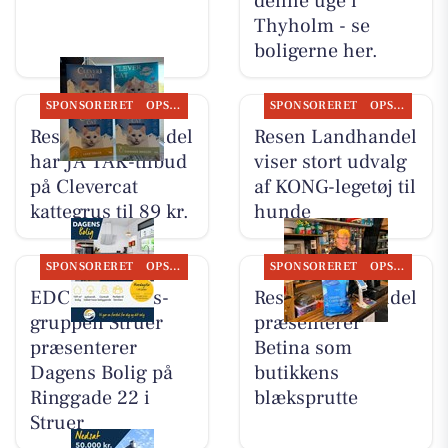
denne uge i
Thyholm - se
boligerne her.
SPONSORERET
OPSLAGSTAVLEN
SPONSORERET
OPSLAGSTAVLEN
Resen Landhandel
Resen Landhandel
har JA TAK-tilbud
viser stort udvalg
på Clevercat
af KONG-legetøj til
kattegrus til 89 kr.
hunde
SPONSORERET
OPSLAGSTAVLEN
SPONSORERET
OPSLAGSTAVLEN
EDC Ejen­doms­
Resen Landhandel
grup­pen Struer
præsenterer
præsenterer
Betina som
Dagens Bolig på
butikkens
Ringgade 22 i
blæksprutte
Struer