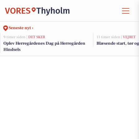
VORES
Thyholm
Seneste nyt ›
9 timer siden |
DET SKER
11 timer siden |
VEJRET
Oplev Herregårdenes Dag på Herregården
Blæsende start, tør o
Hindsels