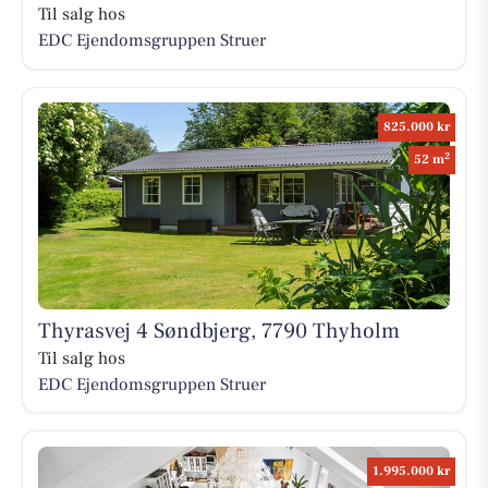
Til salg hos
EDC Ejen­doms­grup­pen Struer
825.000 kr
2
52 m
Thyrasvej 4 Søndbjerg, 7790 Thyholm
Til salg hos
EDC Ejen­doms­grup­pen Struer
1.995.000 kr