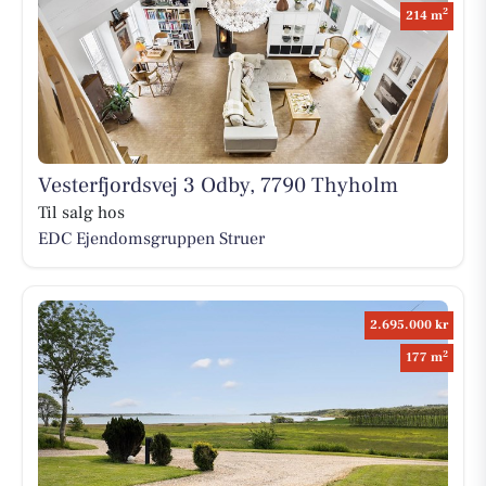
2
214 m
Vesterfjordsvej 3 Odby, 7790 Thyholm
Til salg hos
EDC Ejen­doms­grup­pen Struer
2.695.000 kr
2
177 m