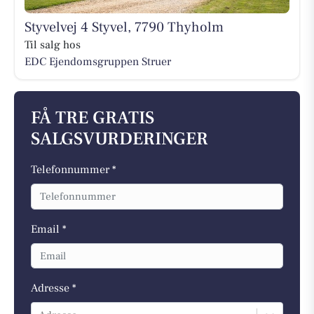
Styvelvej 4 Styvel, 7790 Thyholm
Til salg hos
EDC Ejen­doms­grup­pen Struer
FÅ TRE GRATIS
SALGSVURDERINGER
Telefonnummer *
Email *
Adresse *