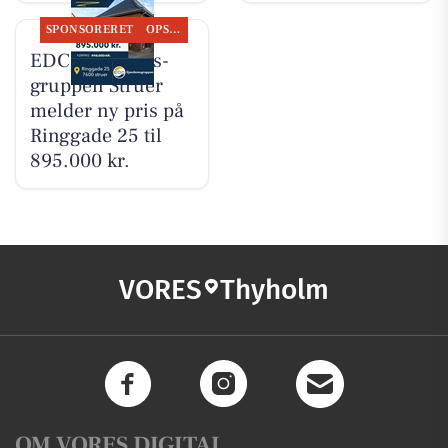
SPONSORERET
OPSLAGSTAVLEN
EDC Ejen­doms­
grup­pen Struer
melder ny pris på
Ringgade 25 til
895.000 kr.
VORES
Thyholm
OM VORES DIGITAL