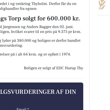
det i og omkring Thyholm. Derfor får du en
olighandler fra egnen:
ngs Torp solgt for 600.000 kr.
d Jørgensen og Anders Bagger den 02. juni.
igen, hvilket svarer til en pris på 9.375 pr kvm.
 lyder på 380.000 og boligen er derfor handlet
domsvurdering.
elser på i alt 64 kvm. og er opført i 1974.
Boligen er solgt af EDC Hurup Thy
ALGSVURDERINGER AF DIN
Email *