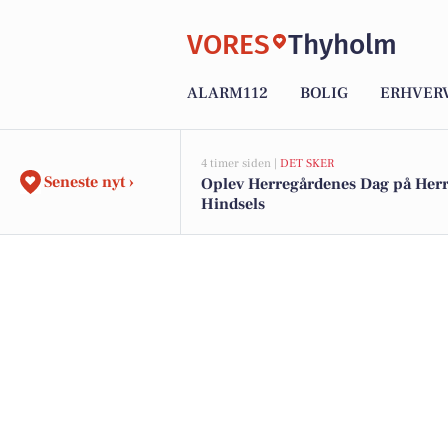
VORES
Thyholm
ALARM112
BOLIG
ERHVER
4 timer siden |
DET SKER
Seneste nyt ›
Oplev Herregårdenes Dag på Her
Hindsels