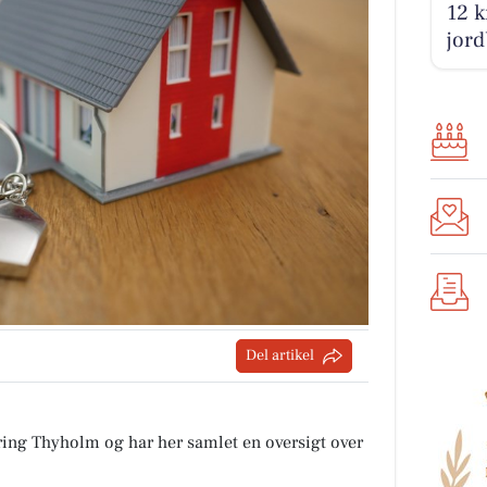
12 k
jord
Del artikel
ring Thyholm og har her samlet en oversigt over