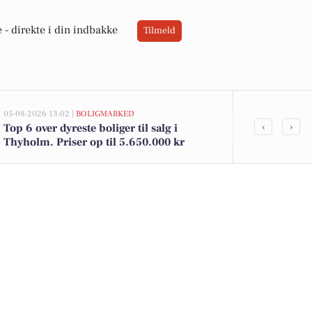
 -
direkte i din indbakke
Tilmeld
05-08-2026 13:02 |
BOLIGMARKED
05-08-2026 13:02
‹
›
Top 6 over dyreste boliger til salg i
Søndbjerg St
Thyholm. Priser op til 5.650.000 kr
er kommet ti
se boligerne