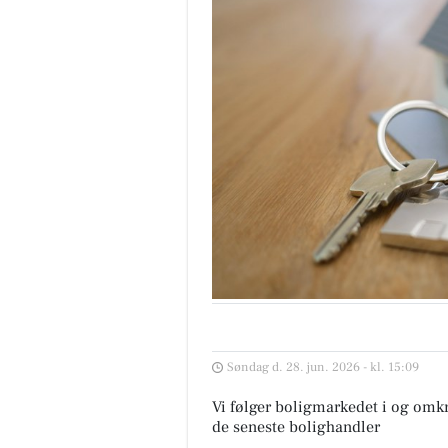
Søndag d. 28. jun. 2026 - kl. 15:09
Vi følger boligmarkedet i og omk
de seneste bolighandler