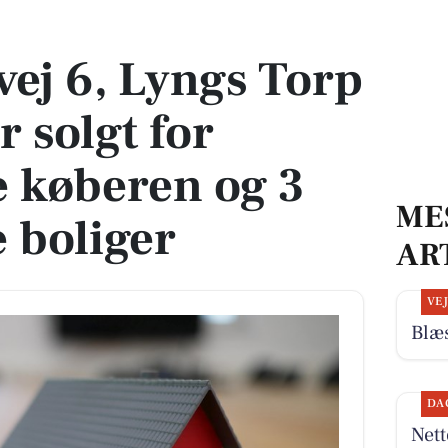
er solgt for 600.000 - se køberen og 3 andre solgte boliger
vej 6, Lyngs Torp
 solgt for
e køberen og 3
ME
e boliger
AR
VE
Blæs
DA
Nett