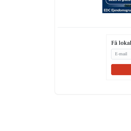
Få loka
Email