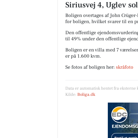
Siriusvej 4, Uglev so
Boligen overtages af John Crüger-
for boligen, hvilket svarer til en 
Den offentlige ejendomsvurdering
til 49% under den offentlige eje
Boligen er en villa med 7 værelser
er på 1.600 kvm.
Se fotos af boligen her:
skråfoto
Data er automatisk hentet fra eksterne 
Kilde:
Boliga.dk