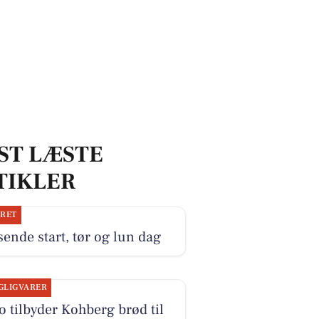
ST LÆSTE
TIKLER
JRET
ende start, tør og lun dag
GLIGVARER
o tilbyder Kohberg brød til