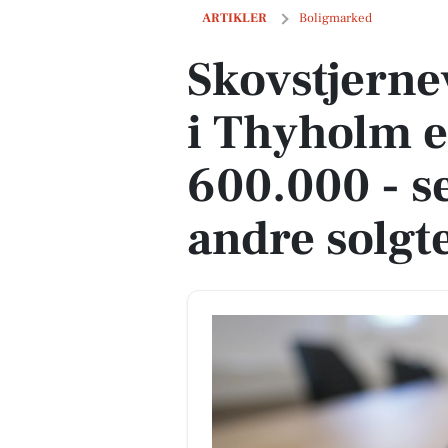
Skovstjernevej 6, Lyngs Torp i Thyholm 
ARTIKLER
Boligmarked
Skovstjerne
i Thyholm er
600.000 - s
andre solgt