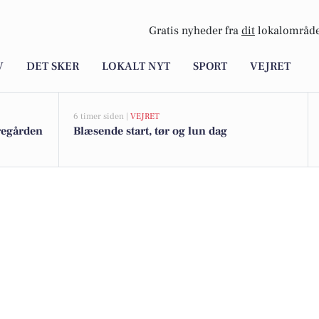
Gratis nyheder fra
dit
lokalområde
V
DET SKER
LOKALT NYT
SPORT
VEJRET
6 timer siden |
VEJRET
regården
Blæsende start, tør og lun dag