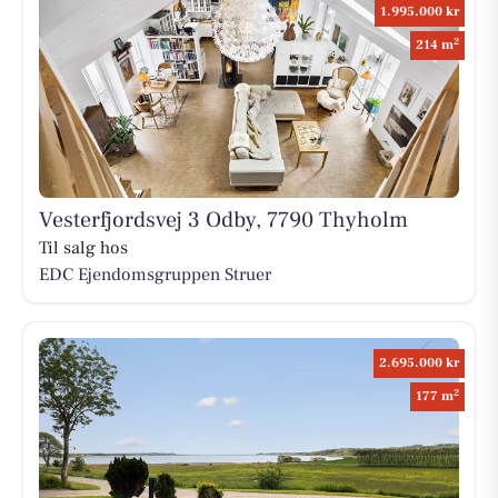
1.995.000 kr
2
214 m
Vesterfjordsvej 3 Odby, 7790 Thyholm
Til salg hos
EDC Ejen­doms­grup­pen Struer
2.695.000 kr
2
177 m