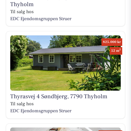
Thyholm
Til salg hos
EDC Ejen­doms­grup­pen Struer
825.000 kr
2
52 m
Thyrasvej 4 Søndbjerg, 7790 Thyholm
Til salg hos
EDC Ejen­doms­grup­pen Struer