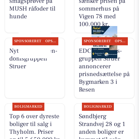
smagsprøver på
sænker prisen på
MUSH råfoder til
sommerhus på
hunde
Vigen 78 med
100.000 kr.
SPONSORERET
OPSLAGSTAVLEN
SPONSORERET
OPSLAGSTAVLEN
Nyt fra EDC Ejen­
EDC Ejen­doms­
doms­grup­pen
grup­pen Struer
Struer
annoncerer
prisnedsættelse på
Bygmarken 3 i
Resen
BOLIGMARKED
BOLIGMARKED
Top 6 over dyreste
Søndbjerg
boliger til salg i
Strandvej 28 og 1
Thyholm. Priser
anden boliger er