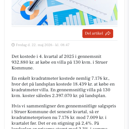
Del artikel
Fredag d. 22. maj 2026 - kl. 08:47
Det kostede i 4. kvartal af 2025 i gennemsnit
932.880 kr. at købe en villa på 130 kvm. i Struer
Kommune.
En enkelt kvadratmeter kostede nemlig 7.176 kr.,
hvor det på landsplan kostede 18.439 kr. at købe en
kvadratmeter villa. En gennemsnitlig villa på 130
kvm. koster således 2.397.070 kr. på landsplan.
Hvis vi sammenligner den gennemsnitlige salgspris
i Struer Kommune det seneste kvartal, så er
kvadratmeterprisen nu 7.176 kr. mod 7.009 kr. i
kvartalet før. Det er en stigning på 2,4%. På
landsplan er priserne steget med 2,3% i samme