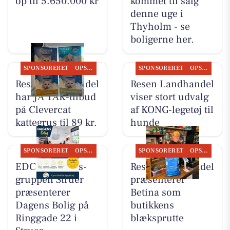
op til 5.650.000 kr
kommet til salg
denne uge i
Thyholm - se
boligerne her.
SPONSORERET
OPSLAGSTAVLEN
SPONSORERET
OPSLAGSTAVLEN
Resen Landhandel
Resen Landhandel
har JA TAK-tilbud
viser stort udvalg
på Clevercat
af KONG-legetøj til
kattegrus til 89 kr.
hunde
SPONSORERET
OPSLAGSTAVLEN
SPONSORERET
OPSLAGSTAVLEN
EDC Ejen­doms­
Resen Landhandel
grup­pen Struer
præsenterer
præsenterer
Betina som
Dagens Bolig på
butikkens
Ringgade 22 i
blæksprutte