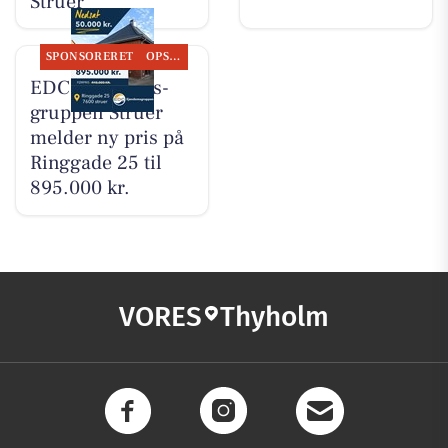
Struer
SPONSORERET
OPSLAGSTAVLEN
EDC Ejen­doms­
grup­pen Struer
melder ny pris på
Ringgade 25 til
895.000 kr.
VORES
Thyholm