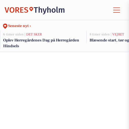
VORES
Thyholm
Seneste nyt ›
6 timer siden |
DET SKER
8 timer siden |
VEJRET
Oplev Herregårdenes Dag på Herregården
Blæsende start, tør o
Hindsels