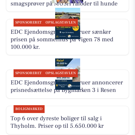
smagsprøver på MUSH råfoder til hunde
SPONSORERET
OPSLAGSTAVLEN
EDC Ejen­doms­grup­pen Struer sænker
prisen på sommerhus på Vigen 78 med
100.000 kr.
SPONSORERET
OPSLAGSTAVLEN
EDC Ejen­doms­grup­pen Struer annoncerer
prisnedsættelse på Bygmarken 3 i Resen
BOLIGMARKED
Top 6 over dyreste boliger til salg i
Thyholm. Priser op til 5.650.000 kr