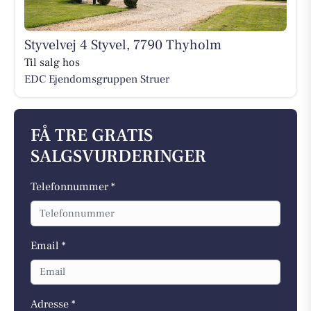
Styvelvej 4 Styvel, 7790 Thyholm
Til salg hos
EDC Ejen­doms­grup­pen Struer
FÅ TRE GRATIS
SALGSVURDERINGER
Telefonnummer *
Email *
Adresse *