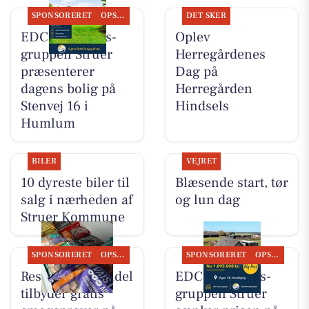
SPONSORERET
OPSLAGSTAVLEN
DET SKER
EDC Ejen­doms­
Oplev
grup­pen Struer
Herregårdenes
præsenterer
Dag på
dagens bolig på
Herregården
Stenvej 16 i
Hindsels
Humlum
BILER
VEJRET
10 dyreste biler til
Blæsende start, tør
salg i nærheden af
og lun dag
Struer Kommune
SPONSORERET
OPSLAGSTAVLEN
SPONSORERET
OPSLAGSTAVLEN
Resen Landhandel
EDC Ejen­doms­
tilbyder gratis
grup­pen Struer