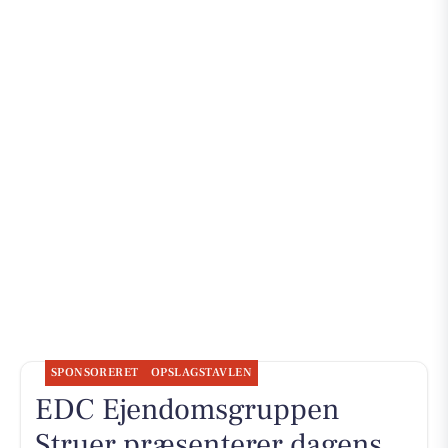
SPONSORERET
OPSLAGSTAVLEN
EDC Ejen­doms­grup­pen
Struer præsenterer dagens