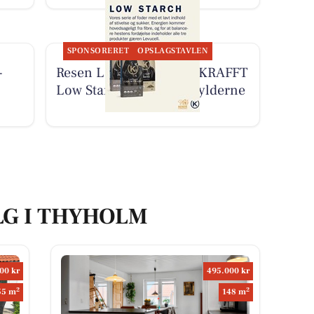
SPONSORERET
OPSLAGSTAVLEN
­
Resen Landhandel har KRAFFT
Low Starch-serien på hylderne
LG I THYHOLM
00 kr
495.000 kr
2
2
55 m
148 m