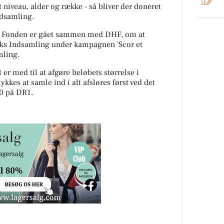
t niveau, alder og række - så bliver der doneret
ndsamling.
ler Fonden er gået sammen med DHF, om at
rks Indsamling under kampagnen 'Scor et
mling.
er med til at afgøre beløbets størrelse i
kkes at samle ind i alt afsløres først ved det
00 på DR1.