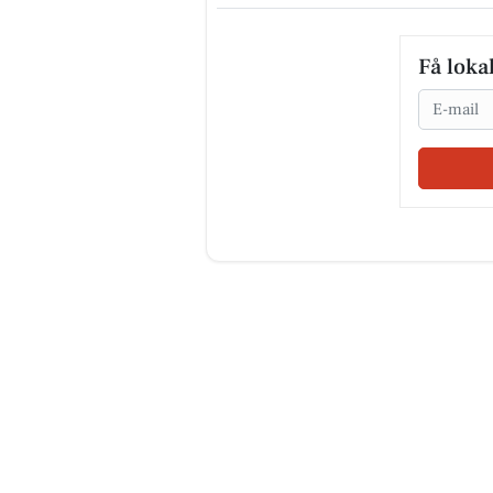
Få loka
Email