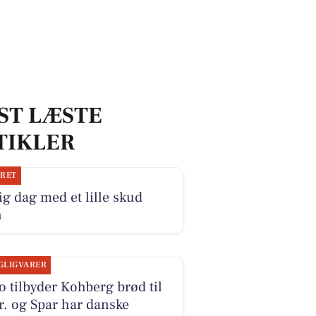
ST LÆSTE
TIKLER
JRET
ig dag med et lille skud
n
GLIGVARER
o tilbyder Kohberg brød til
r. og Spar har danske