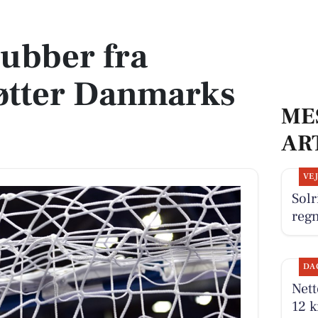
 Danmarks Indsamling
ubber fra
øtter Danmarks
ME
AR
VE
Solr
reg
DA
Nett
12 k