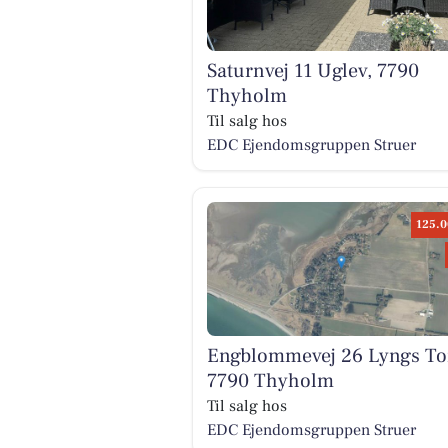
Saturnvej 11 Uglev, 7790
Thyholm
Til salg hos
EDC Ejen­doms­grup­pen Struer
125.0
Engblommevej 26 Lyngs To
7790 Thyholm
Til salg hos
EDC Ejen­doms­grup­pen Struer