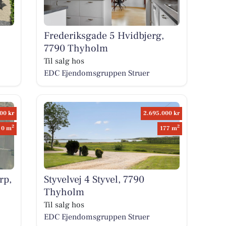
Frederiksgade 5 Hvidbjerg,
7790 Thyholm
Til salg hos
EDC Ejen­doms­grup­pen Struer
00 kr
2.695.000 kr
2
2
0 m
177 m
rp,
Styvelvej 4 Styvel, 7790
Thyholm
Til salg hos
EDC Ejen­doms­grup­pen Struer