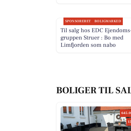
SPONSORERET
BOLIGMARKED
Til salg hos EDC Ejen­doms
grup­pen Struer : Bo med
Limfjorden som nabo
BOLIGER TIL SA
645.0
1