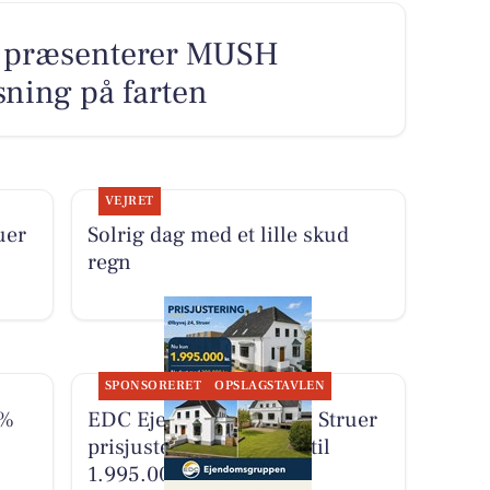
 præsenterer MUSH
sning på farten
VEJRET
uer
Solrig dag med et lille skud
regn
SPONSORERET
OPSLAGSTAVLEN
0%
EDC Ejen­doms­grup­pen Struer
prisjusterer Ølbyvej 24 til
1.995.000 kr.