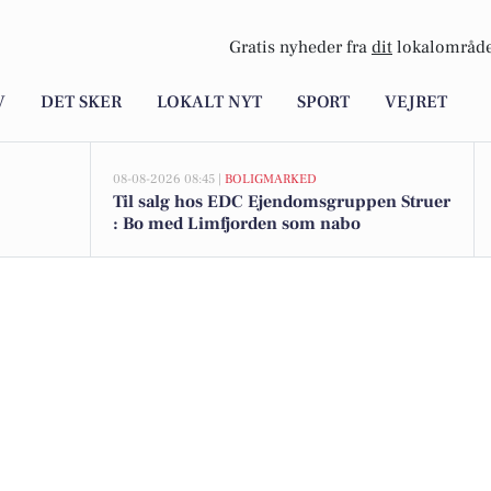
Gratis nyheder fra
dit
lokalområde
V
DET SKER
LOKALT NYT
SPORT
VEJRET
08-08-2026 08:45 |
BOLIGMARKED
Til salg hos EDC Ejen­doms­grup­pen Struer
: Bo med Limfjorden som nabo