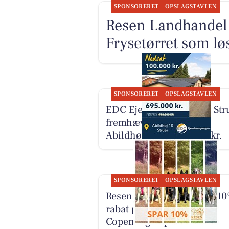
SPONSORERET
OPSLAGSTAVLEN
Resen Landhandel
Frysetørret som lø
SPONSORERET
OPSLAGSTAVLEN
EDC Ejen­doms­grup­pen Str
fremhæver prisjusteret
Abildhøj 10 til 695.000 kr.
SPONSORERET
OPSLAGSTAVLEN
Resen Landhandel giver 1
rabat på udvalgte Dog
Copenhagen produkter