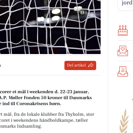
jord
n
Del artikel
corer et mål i weekenden d. 22-23 januar,
A.P. Møller Fonden 50 kroner til Danmarks
r ind til Coronakrisens børn.
 mål, fra de lokale klubber fra Thyholm, stor
 scoret i weekendens håndboldkampe, tæller
anmarks Indsamling.