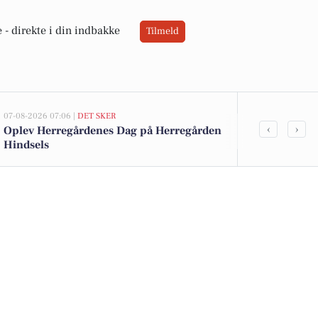
 -
direkte i din indbakke
Tilmeld
07-08-2026 07:06 |
DET SKER
05-08-2026 13:02
‹
›
Oplev Herregårdenes Dag på Herregården
Top 6 over dy
Hindsels
Thyholm. Pri