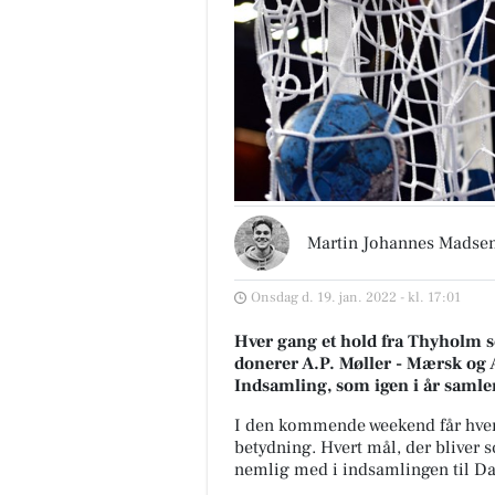
Martin Johannes Madse
Onsdag d. 19. jan. 2022 - kl. 17:01
Hver gang et hold fra Thyholm s
donerer A.P. Møller - Mærsk og 
Indsamling, som igen i år samle
I den kommende weekend får hvert
betydning. Hvert mål, der bliver
nemlig med i indsamlingen til D