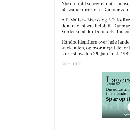
Når dit hold scorer et mål - uanse
50 kroner direkte til Danmarks I
A.P. Møller – Mærsk og A.P. Møl
donere et større beløb til Danma
Verdensmål' for Danmarks Indsa
Håndboldspillere over hele landet 
weekenden, og hvor meget det er ly
store show den 29. januar kl. 19:
Kilde: DHF