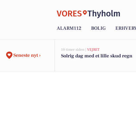
VORES
Thyholm
ALARM112
BOLIG
ERHVER
10 timer siden |
VEJRET
Seneste nyt ›
Solrig dag med et lille skud regn