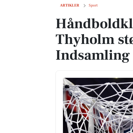
Håndboldklubber fra Thyholm støtter
ARTIKLER
Sport
Håndboldkl
Thyholm st
Indsamling