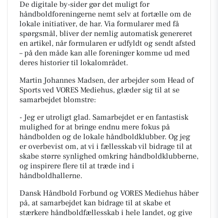
De digitale by-sider gør det muligt for
håndboldforeningerne nemt selv at fortælle om de
lokale initiativer, de har. Via formularer med få
spørgsmål, bliver der nemlig automatisk genereret
en artikel, når formularen er udfyldt og sendt afsted
– på den måde kan alle foreninger komme ud med
deres historier til lokalområdet.
Martin Johannes Madsen, der arbejder som Head of
Sports ved VORES Mediehus, glæder sig til at se
samarbejdet blomstre:
- Jeg er utroligt glad. Samarbejdet er en fantastisk
mulighed for at bringe endnu mere fokus på
håndbolden og de lokale håndboldklubber. Og jeg
er overbevist om, at vi i fællesskab vil bidrage til at
skabe større synlighed omkring håndboldklubberne,
og inspirere flere til at træde ind i
håndboldhallerne.
Dansk Håndbold Forbund og VORES Mediehus håber
på, at samarbejdet kan bidrage til at skabe et
stærkere håndboldfællesskab i hele landet, og give