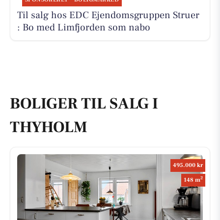
Til salg hos EDC Ejen­doms­grup­pen Struer
: Bo med Limfjorden som nabo
BOLIGER TIL SALG I
THYHOLM
495.000 kr
2
148 m