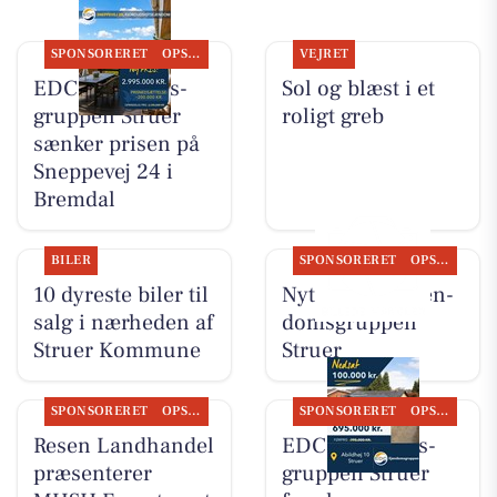
SPONSORERET
OPSLAGSTAVLEN
VEJRET
EDC Ejen­doms­
Sol og blæst i et
grup­pen Struer
roligt greb
sænker prisen på
Sneppevej 24 i
Bremdal
BILER
SPONSORERET
OPSLAGSTAVLEN
10 dyreste biler til
Nyt fra EDC Ejen­
salg i nærheden af
doms­grup­pen
Struer Kommune
Struer
SPONSORERET
OPSLAGSTAVLEN
SPONSORERET
OPSLAGSTAVLEN
Resen Landhandel
EDC Ejen­doms­
præsenterer
grup­pen Struer