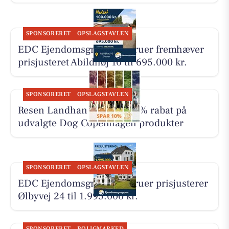
SPONSORERET
OPSLAGSTAVLEN
EDC Ejen­doms­grup­pen Struer fremhæver
prisjusteret Abildhøj 10 til 695.000 kr.
SPONSORERET
OPSLAGSTAVLEN
Resen Landhandel giver 10% rabat på
udvalgte Dog Copenhagen produkter
SPONSORERET
OPSLAGSTAVLEN
EDC Ejen­doms­grup­pen Struer prisjusterer
Ølbyvej 24 til 1.995.000 kr.
SPONSORERET
BOLIGMARKED