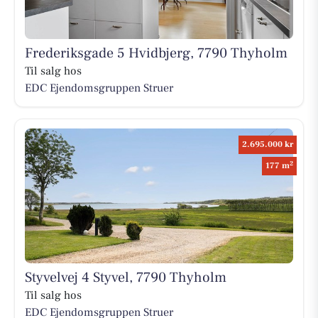
Frederiksgade 5 Hvidbjerg, 7790 Thyholm
Til salg hos
EDC Ejen­doms­grup­pen Struer
2.695.000 kr
2
177 m
Styvelvej 4 Styvel, 7790 Thyholm
Til salg hos
EDC Ejen­doms­grup­pen Struer