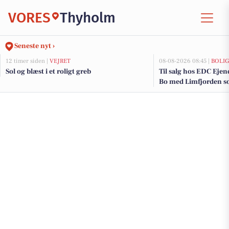
VORES
Thyholm
Seneste nyt ›
12 timer siden |
VEJRET
08-08-2026 08:45 |
BOLI
Sol og blæst i et roligt greb
Til salg hos EDC Ejen­doms
Bo med Limfjorden 