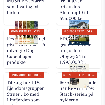
MUSH Frysetørret
fremhæver
som løsning på
prisjusteret
farten
Abildhøj 10 til
695.000 kr.
SPONSORERET
OPSLAGSTAVLEN
SPONSORERET
OPSLAGSTAVLEN
Resen Landhandel
EDC Ejen­doms­
giver 10% rabat på
grup­pen Struer
udvalgte Dog
prisjusterer
Copenhagen
Ølbyvej 24 til
produkter
1.995.000 kr.
SPONSORERET
BOLIGMARKED
SPONSORERET
OPSLAGSTAVLEN
Til salg hos EDC
Resen Landhandel
Ejen­doms­grup­pen
har KRAFFT Low
Struer : Bo med
Starch-serien på
Limfjorden som
hylderne