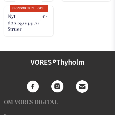
SPONSORERET
OPSLAGSTAVLEN
Nyt fra EDC Ejen­
doms­grup­pen
Struer
VORES
Thyholm
OM VORES DIGITAL