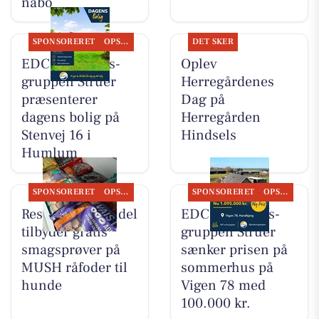
nabo
SPONSORERET
OPSLAGSTAVLEN
DET SKER
EDC Ejen­doms­
Oplev
grup­pen Struer
Herregårdenes
præsenterer
Dag på
dagens bolig på
Herregården
Stenvej 16 i
Hindsels
Humlum
SPONSORERET
OPSLAGSTAVLEN
SPONSORERET
OPSLAGSTAVLEN
Resen Landhandel
EDC Ejen­doms­
tilbyder gratis
grup­pen Struer
smagsprøver på
sænker prisen på
MUSH råfoder til
sommerhus på
hunde
Vigen 78 med
100.000 kr.