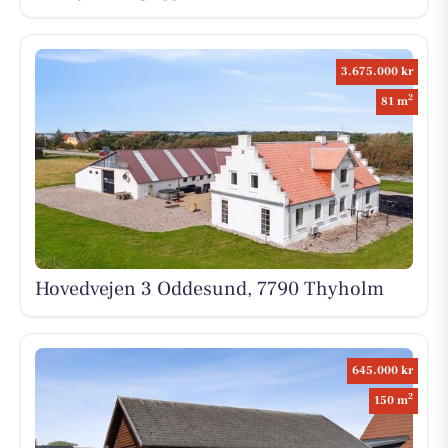
3.675.000 kr
2
81 m
Hovedvejen 3 Oddesund, 7790 Thyholm
645.000 kr
2
150 m