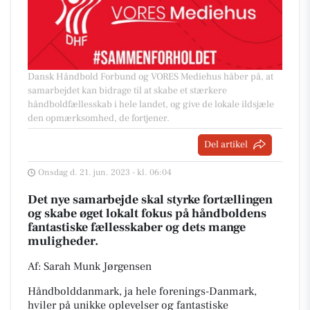
Dansk Håndbold Forbund og VORES Mediehus håber på, at
samarbejdet kan bidrage til at skabe et stærkere
håndboldfællesskab i hele landet, og give de lokale ildsjæle
den opmærksomhed, de fortjener.
Del artikel
Onsdag d. 21. jun. 2023 - kl. 06:04
Det nye samarbejde skal styrke fortællingen
og skabe øget lokalt fokus på håndboldens
fantastiske fællesskaber og dets mange
muligheder.
Af: Sarah Munk Jørgensen
Håndbolddanmark, ja hele forenings-Danmark,
hviler på unikke oplevelser og fantastiske